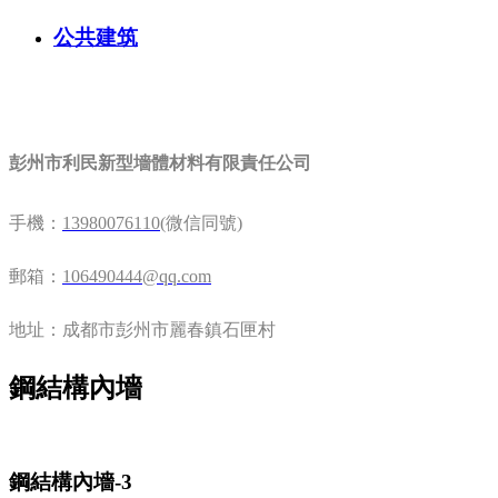
公共建筑
聯系我們
彭州市利民新型墻體材料有限責任公司
手機：
13980076110
(微信同號)
郵箱：
106490444@qq.com
地址：成都市彭州市麗春鎮石匣村
鋼結構內墻
鋼結構內墻-3