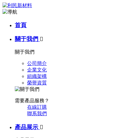
首頁
關于我們

關于我們
公司簡介
企業文化
組織架構
榮譽資質
需要產品服務？
在線訂購
聯系我們
產品展示
